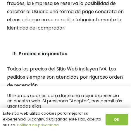
fraudes, la Empresa se reserva la posibilidad de
solicitar al Usuario una forma de pago concreta en
el caso de que no se acredite fehacientemente la
identidad del comprador.
Precios e impuestos
Todos los precios del Sitio Web incluyen IVA. Los
pedidos siempre son atendidos por riguroso orden
de recepción.
Utilizamos cookies para darte una mejor experiencia
Si se agotasen las existencias de un producto
en nuestra web. Si presionas "Aceptar", nos permitirás
solicitado, nos pondremos en contacto con el
usar todas ellas.
Este sitio web utiliza cookies para mejorar su
cliente para acordar los nuevos términos de envío.
Ajustar cookies
¡Acepto!
experiencia. Si continúa utilizando este sitio, acepta
OK
En este momento el cliente puede decidir si sigue
su uso.
Política de privacidad
queriendo o anula el pedido. El precio de los